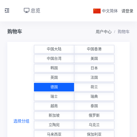
总览
中文简体
请登录
购物车
用户中心
购物车
中国大陆
中国香港
中国台湾
美国
韩国
日本
英国
法国
德国
荷兰
瑞士
瑞典
越南
泰国
新加坡
俄罗斯
选择分组
立陶宛
乌克兰
马来西亚
保加利亚