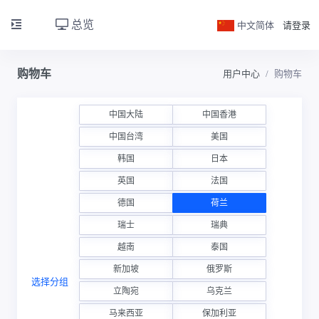
总览
中文简体
请登录
购物车
用户中心
购物车
中国大陆
中国香港
中国台湾
美国
韩国
日本
英国
法国
德国
荷兰
瑞士
瑞典
越南
泰国
新加坡
俄罗斯
选择分组
立陶宛
乌克兰
马来西亚
保加利亚