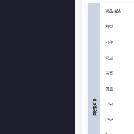
商品描述
机型
内存
硬盘
带宽
流量
产品配置
IPv4
IPv6